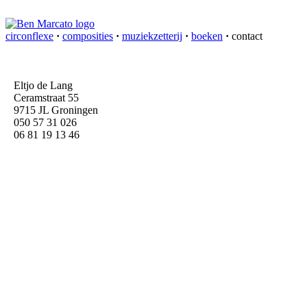
circonflexe
·
composities
·
muziekzetterij
·
boeken
·
contact
Eltjo de Lang
Ceramstraat 55
9715 JL Groningen
050 57 31 026
06 81 19 13 46